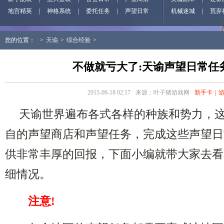
地宫精英
|
神格系统
|
委托任务
|
声望日常
机械迷城
|
荒弃
您的位置：
>
天谕
>
综合经验
>
不做就亏大了:天谕声望日常任
2015-06-18 02:17
来源：叶子猪游戏网
新手卡
|
天谕世界遍布各式各样的种族和势力，
自的声望商店和声望任务，完成这些声望日
供非常丰厚的回报，下面小编就带大家去看
细情况。
注意!