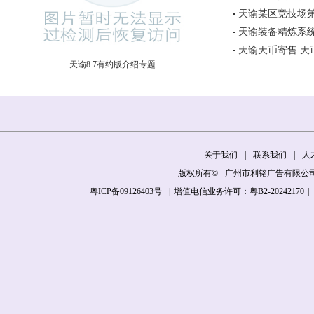
天谕某区竞技场第
天谕装备精炼系统
天谕天币寄售 天
天谕8.7有约版介绍专题
关于我们
|
联系我们
|
人
版权所有©
广州市利铭广告有限公
粤ICP备09126403号
|
增值电信业务许可：粤B2-20242170
|