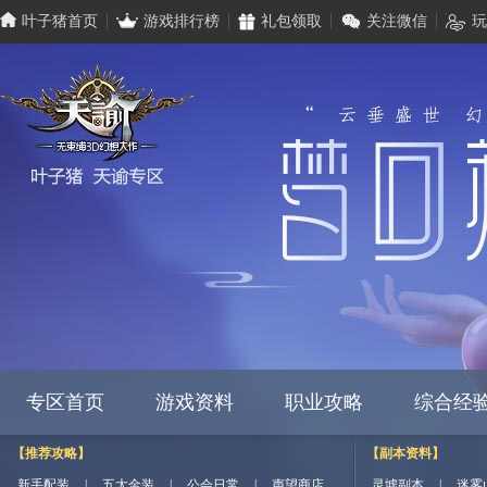
叶子猪首页
游戏排行榜
礼包领取
关注微信
玩
专区首页
游戏资料
职业攻略
综合经
【推荐攻略】
【副本资料】
新手配装
|
五大金装
|
公会日常
|
声望商店
灵墟副本
|
迷雾