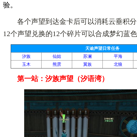
验。
各个声望到达金卡后可以消耗云垂积分
12个声望兑换的12个碎片可以合成梦幻蓝
天谕声望日常任务
汐族
仙姑
苏澜
平海
玉木
熊雳
翼族
北狼
第一站：汐族声望（汐语湾）