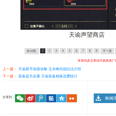
天谕声望商店
1
2
3
4
5
6
7
8
9
共10页:
下一页
本资讯及文章仅代表发表厂
上一篇：
天谕新手练级攻略:玉木峰对战玩法介绍
下一篇：
装备提升必看 天谕装备精炼花费统计
分享到：